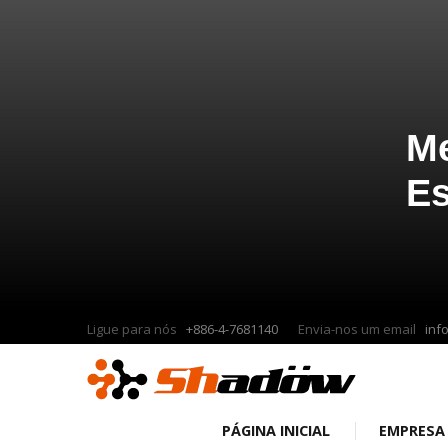
Me
Es
Ligue para nós
+886-4-7681140
Envia-nos um email
inf
PÁGINA INICIAL
EMPRES