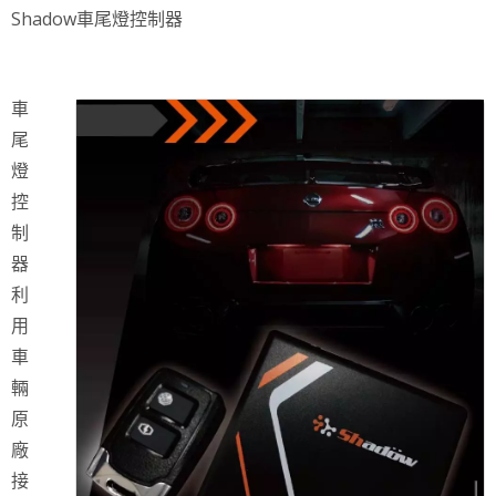
Shadow車尾燈控制器
車
尾
燈
控
制
器
利
用
車
輛
原
廠
接