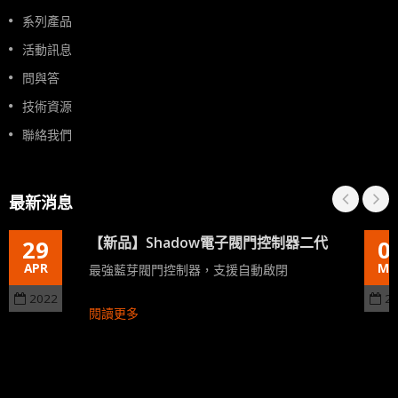
系列產品
活動訊息
問與答
技術資源
聯絡我們
最新消息
【新品】Shadow電子閥門控制器二代
29
0
APR
MA
最強藍芽閥門控制器，支援自動啟閉
2022
2
閱讀更多