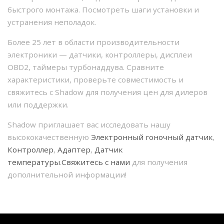
быстрого монтажа. Посмотреть шаги установки и
устранения неполадок.
Более 25 лет в области производительности
электроники — датчики, контроллеры, дисплеи
OBD2, таймеры турбонаддува. Сравните
характеристики, проверьте совместимость и
свяжитесь с Shadow для получения цен для дилеров
или поддержки.
Shadow приглашает вас исследовать нашу
высококачественную
Электронный гоночный датчик
,
Контроллер
,
Адаптер
,
Датчик
температуры
.
Свяжитесь с нами
для получения
дополнительной информации!