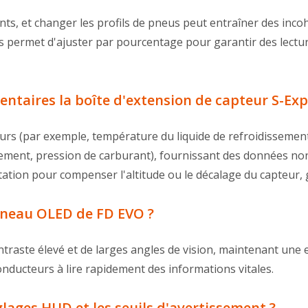
nts, et changer les profils de pneus peut entraîner des incohé
us permet d'ajuster par pourcentage pour garantir des lectur
ntaires la boîte d'extension de capteur S-Expa
rs (par exemple, température du liquide de refroidissement,
ent, pression de carburant), fournissant des données non di
ation pour compenser l'altitude ou le décalage du capteur, 
nneau OLED de FD EVO ?
traste élevé et de larges angles de vision, maintenant une e
conducteurs à lire rapidement des informations vitales.
glages HUD et les seuils d'avertissement ?