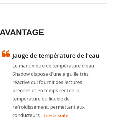
AVANTAGE
Roi des courses de
Jauge de température de l'eau
dragster
Augmente la puissance
Le manomètre de température d'eau
maximale en peu de temps.
Shadow dispose d'une aiguille très
réactive qui fournit des lectures
Lire la suite
précises et en temps réel de la
température du liquide de
refroidissement, permettant aux
conducteurs...
Lire la suite