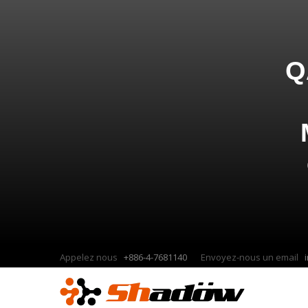
Q
Appelez nous
+886-4-7681140
Envoyez-nous un email