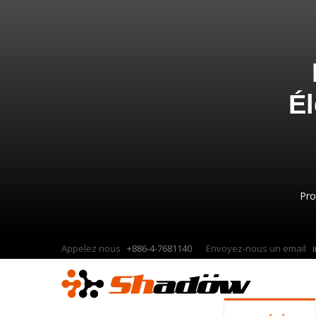
Él
Pro
Appelez nous
+886-4-7681140
Envoyez-nous un email