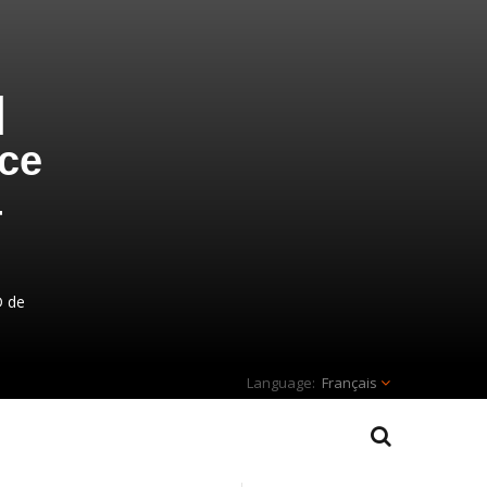
|
nce
–
D de
Français