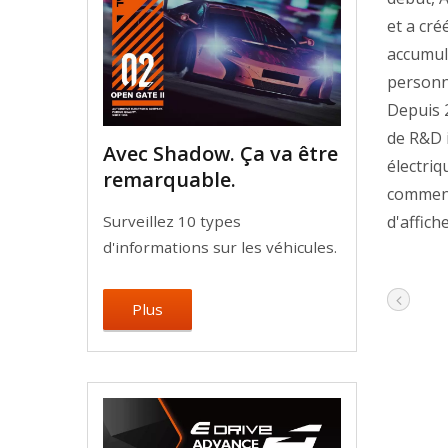
et a cré
accumul
personn
Depuis 
de R&D 
Avec Shadow. Ça va être
électri
remarquable.
commenc
d'affich
Surveillez 10 types
d'informations sur les véhicules.
Plus