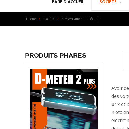
PAGE D'ACCUEIL
SOCIÉTÉ
Home
Société
Présentation de l'équipe
PRODUITS PHARES
Avoir de
des voi
prix et 
n'étaien
électro
début, 