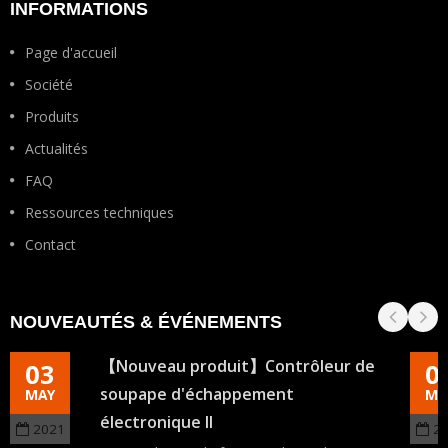
INFORMATIONS
Page d'accueil
Société
Produits
Actualités
FAQ
Ressources techniques
Contact
NOUVEAUTÉS & ÉVÉNEMENTS
【Nouveau produit】Contrôleur de
03
0
soupape d'échappement
MAY
MA
électronique II
2021
2