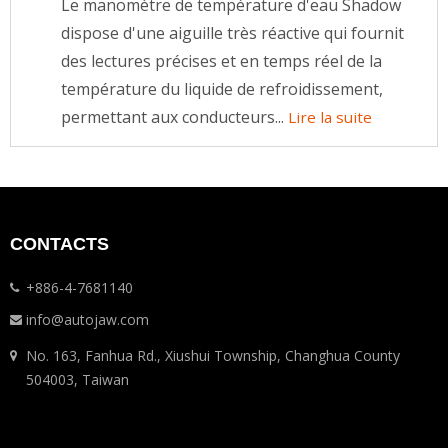
Le manomètre de température d'eau Shadow
dispose d'une aiguille très réactive qui fournit
des lectures précises et en temps réel de la
température du liquide de refroidissement,
permettant aux conducteurs...
Lire la suite
CONTACTS
+886-4-7681140
info@autojaw.com
No. 163, Fanhua Rd., Xiushui Township, Changhua County
504003, Taiwan