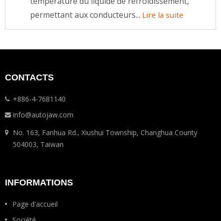
température du liquide de refroidissement,
permettant aux conducteurs...
Lire la suite
CONTACTS
+886-4-7681140
info@autojaw.com
No. 163, Fanhua Rd., Xiushui Township, Changhua County
504003, Taiwan
INFORMATIONS
Page d'accueil
Société