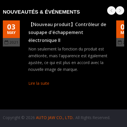
NOUVEAUTÉS & ÉVÉNEMENTS
【Nouveau produit】Contrôleur de
03
0
soupape d'échappement
MAY
MA
électronique II
2021
2
Non seulement la fonction du produit est
améliorée, mais l'apparence est également
ajustée, ce qui est plus en accord avec la
nouvelle image de marque.
Lire la suite
Copyright © 2026
AUTO JAW CO., LTD.
. All Rights Reserved.