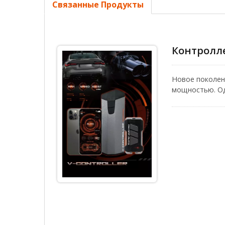
Связанные Продукты
Контролле
Новое поколен
мощностью. Од
как чрезмерны
клапана выхло
режима работ
клапанами). О
заводской спо