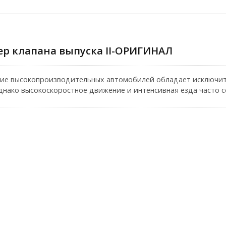
р клапана выпуска II-ОРИГИНАЛ
ие высокопроизводительных автомобилей обладает исключит
нако высокоскоростное движение и интенсивная езда часто 
е температуры выхлопных газов и трудности с охлаждением д
па II-ORIGINAL Shadow может напрямую подключаться к штатно
ы: ВКЛ, ВЫКЛ, АВТО и ОРИГИНАЛЬНЫЙ режим (для автомобил
н идеально совместим и работает безупречно, независимо от т
ртивной выхлопной системой или нет.