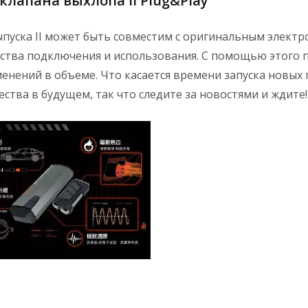
лапана выхлопа II Plug&Play
пуска II может быть совместим с оригинальным элект
ства подключения и использования. С помощью этого 
нений в объеме. Что касается времени запуска новых пр
ства в будущем, так что следите за новостями и ждите!