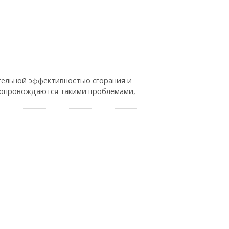
ельной эффективностью сгорания и
сопровождаются такими проблемами,
вигателя. Электронный контроллер
му клапану и предлагает четыре
ей, оснащенных заводскими
ого, оснащен ли автомобиль