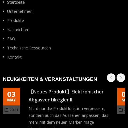
Startseite
Unternehmen
Produkte
Nachrichten
FAQ
Technische Ressourcen
Kontakt
NEUIGKEITEN & VERANSTALTUNGEN
【Neues Produkt】Elektronischer
03
0
Abgasventilregler II
MAY
MA
Nicht nur die Produktfunktion verbessern,
2021
2
sondern auch das Aussehen anpassen, das
mehr mit dem neuen Markenimage