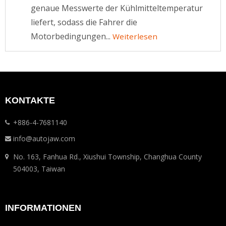
genaue Messwerte der Kühlmitteltemperatur
liefert, sodass die Fahrer die
Motorbedingungen...
Weiterlesen
KONTAKTE
+886-4-7681140
info@autojaw.com
No. 163, Fanhua Rd., Xiushui Township, Changhua County
504003, Taiwan
INFORMATIONEN