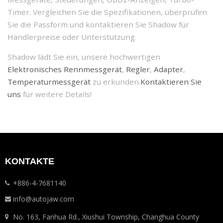
Timer. Vergleichen Sie die Spezifikationen, überprüfen
Sie die Passform und kontaktieren Sie Shadow für
Händlerpreise oder Unterstützung.
Shadow lädt Sie ein, unsere hochwertigen
Elektronisches Rennmessgerät
,
Regler
,
Adapter
,
Temperaturmessgerät
zu erkunden.
Kontaktieren Sie
uns
für weitere Details!
KONTAKTE
+886-4-7681140
info@autojaw.com
No. 163, Fanhua Rd., Xiushui Township, Changhua County