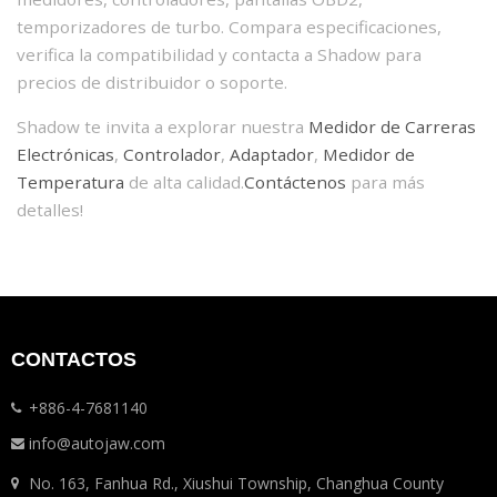
temporizadores de turbo. Compara especificaciones,
verifica la compatibilidad y contacta a Shadow para
precios de distribuidor o soporte.
Shadow te invita a explorar nuestra
Medidor de Carreras
Electrónicas
,
Controlador
,
Adaptador
,
Medidor de
Temperatura
de alta calidad.
Contáctenos
para más
detalles!
CONTACTOS
+886-4-7681140
info@autojaw.com
No. 163, Fanhua Rd., Xiushui Township, Changhua County