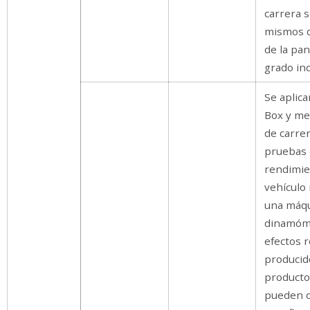
carrera s
mismos q
de la pan
grado ind
Se aplic
Box y me
de carrer
pruebas
rendimie
vehículo
una máqu
dinamóme
efectos r
producid
producto
pueden 