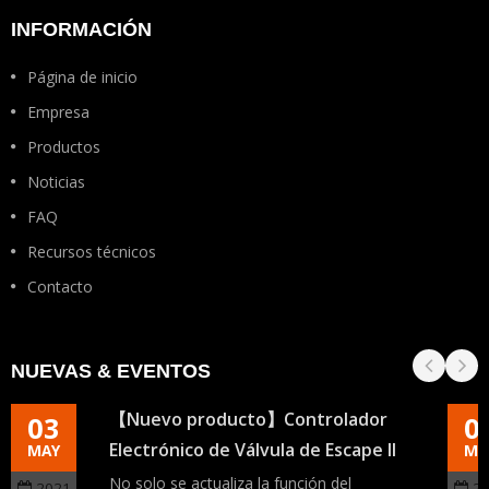
INFORMACIÓN
Página de inicio
Empresa
Productos
Noticias
FAQ
Recursos técnicos
Contacto
NUEVAS & EVENTOS
【Nuevo producto】Controlador
03
0
Electrónico de Válvula de Escape II
MAY
MA
No solo se actualiza la función del
2021
2