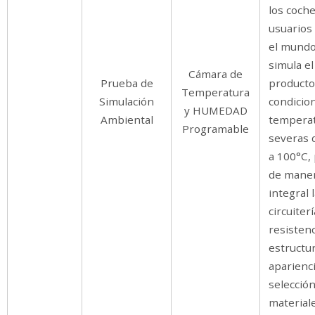
los coche
usuarios
el mund
simula el
Cámara de
Prueba de
producto
Temperatura
Simulación
condicio
y HUMEDAD
Ambiental
tempera
Programable
severas 
a 100°C,
de mane
integral 
circuiterí
resistenc
estructu
aparienci
selecció
materiale