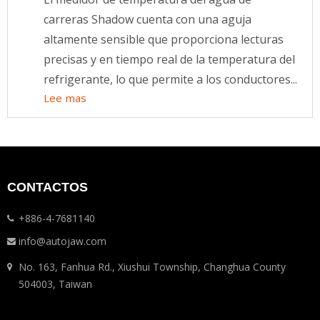
carreras Shadow cuenta con una aguja
altamente sensible que proporciona lecturas
precisas y en tiempo real de la temperatura del
refrigerante, lo que permite a los conductores...
Lee mas
CONTACTOS
+886-4-7681140
info@autojaw.com
No. 163, Fanhua Rd., Xiushui Township, Changhua County
504003, Taiwan