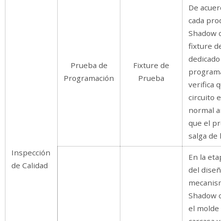
De acuer
cada pro
Shadow d
fixture 
dedicado 
Prueba de
Fixture de
programa
Programación
Prueba
verifica 
circuito 
normal a
que el p
salga de l
Inspección
En la etap
de Calidad
del diseñ
mecanis
Shadow 
el molde 