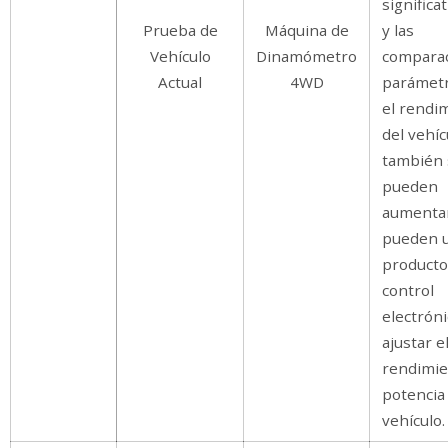
signific
Prueba de
Máquina de
y las
Vehículo
Dinamómetro
comparac
Actual
4WD
parámet
el rendi
del vehíc
también 
pueden
aumentar
pueden ut
producto
control
electrón
ajustar e
rendimie
potencia
vehículo.