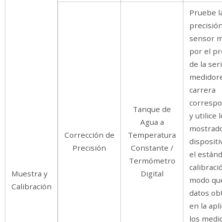
Pruebe l
precisión
sensor 
por el p
de la ser
medidor
carrera
correspo
Tanque de
y utilice 
Agua a
mostrado
Corrección de
Temperatura
disposit
Precisión
Constante /
el están
Termómetro
calibraci
Muestra y
Digital
modo que
Calibración
datos ob
en la apl
los medi