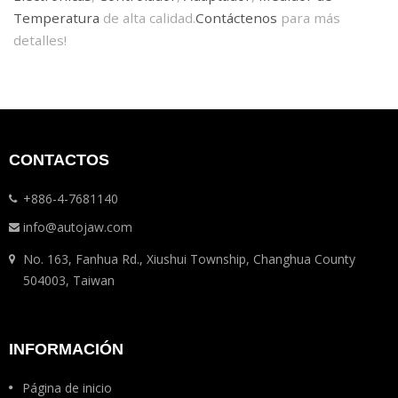
Temperatura
de alta calidad.
Contáctenos
para más
detalles!
CONTACTOS
+886-4-7681140
info@autojaw.com
No. 163, Fanhua Rd., Xiushui Township, Changhua County
504003, Taiwan
INFORMACIÓN
Página de inicio