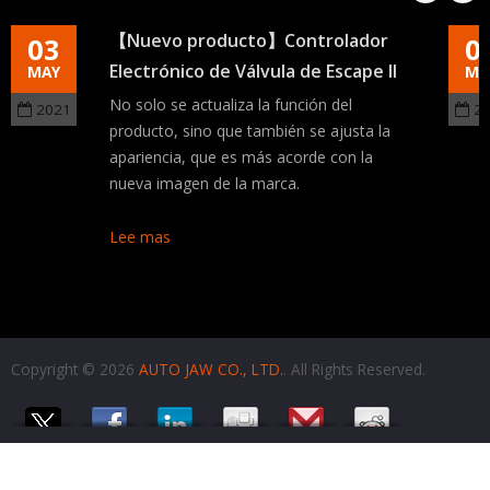
【Nuevo producto】Controlador
03
0
Electrónico de Válvula de Escape II
MAY
MA
No solo se actualiza la función del
2021
2
producto, sino que también se ajusta la
apariencia, que es más acorde con la
nueva imagen de la marca.
Lee mas
Copyright © 2026
AUTO JAW CO., LTD.
. All Rights Reserved.