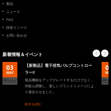
製品
ニュース
FAQ
技術リソース
お問い合わせ
新着情報＆イベント
【新製品】電子排気バルブコントロー
03
0
ラーII
MAY
MA
製品機能をアップグレードするだけでなく、
2021
2
外観も調整し、新しいブランドイメージによ
り適合させました。
続きを読む