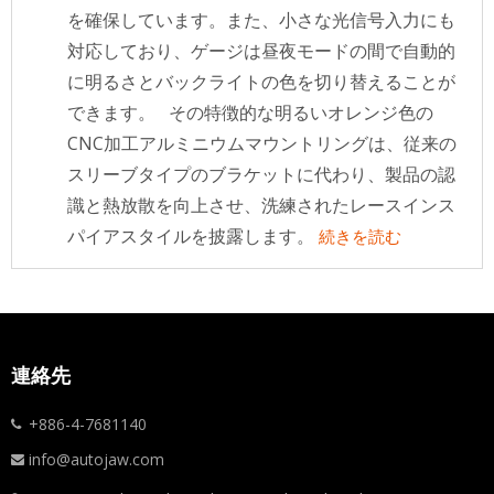
を確保しています。また、小さな光信号入力にも
対応しており、ゲージは昼夜モードの間で自動的
に明るさとバックライトの色を切り替えることが
できます。 その特徴的な明るいオレンジ色の
CNC加工アルミニウムマウントリングは、従来の
スリーブタイプのブラケットに代わり、製品の認
識と熱放散を向上させ、洗練されたレースインス
パイアスタイルを披露します。
続きを読む
連絡先
+886-4-7681140
info@autojaw.com