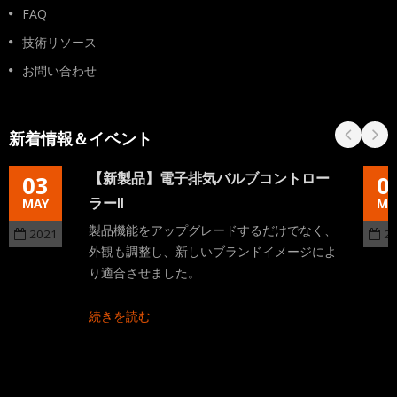
FAQ
技術リソース
お問い合わせ
新着情報＆イベント
【新製品】電子排気バルブコントロー
03
0
ラーII
MAY
MA
製品機能をアップグレードするだけでなく、
2021
2
外観も調整し、新しいブランドイメージによ
り適合させました。
続きを読む