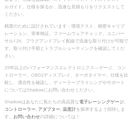
ルガイド。仕様を探るか、迅速な見積もりをリクエストして
ください。
精度のために設計されています：環境テスト、精密キャリブ
レーション、実車検証、ファームウェアチェック。ユニバー
サル12V、プラグアンドプレイ配線で迅速な取り付けが可能で
す。取り付け手順とトラブルシューティングを確認してくだ
さい。
25年以上のパフォーマンスエレクトロニクス—ゲージ、コン
トローラー、OBD2ディスプレイ、ターボタイマー。仕様を比
較し、適合性を確認し、ディーラープライシングやサポート
についてはShadowにお問い合わせください。
Shadowはあなたに私たちの高品質な
電子レーシングゲージ
,
コントローラー
,
アダプター
,
温度計
を探求するよう招待しま
す。
お問い合わせ
の詳細については！