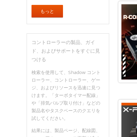
もっと
コントローラーの製品、ガイ
ド、およびサポートをすぐに見
つける
検索を使用して、Shadow コント
ローラー、コントローラー、ゲー
ジ、およびリソースを迅速に見つ
けます。「ターボタイマー配線」
や「排気バルブ取り付け」などの
製品名やタスクベースのクエリを
試してください。
結果には、製品ページ、配線図、