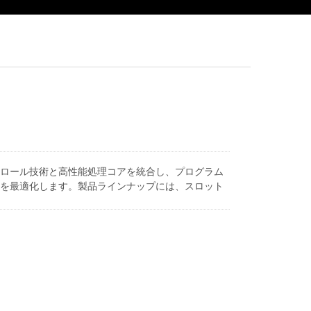
ロール技術と高性能処理コアを統合し、プログラム
を最適化します。製品ラインナップには、スロット
護のための点火遅延、早期ファン起動、排気バルブ
eチームは、DIY調整からプロフェッショナルアプリケー
ルの開発を続けており、すべての運転条件における