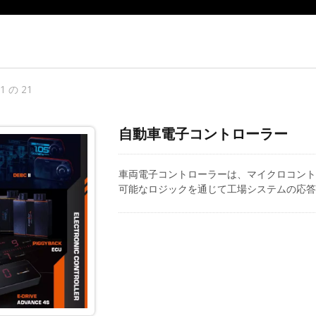
21 の 21
自動車電子コントローラー
車両電子コントローラーは、マイクロコント
可能なロジックを通じて工場システムの応答
ル感度調整、ターボブースト管理、ターボ保
制御、およびRPMベースの出 Cheng Ji
ションまで、幅広いコントローラーモジュー
車両の全体的な性能を向上させています。