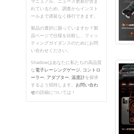
マニュアル、ニュース更新が含ま
れているため、調査からインスト
ールまで遅延なく移行できます。
製品の選択に困っていますか？製
品ページで仕様を比較し、フィッ
ティングガイダンスのためにお問
い合わせください。
Shadowはあなたに私たちの高品質
な
電子レーシングゲージ
,
コントロ
ーラー
,
アダプター
,
温度計
を探求
するよう招待します。
お問い合わ
せ
の詳細については！