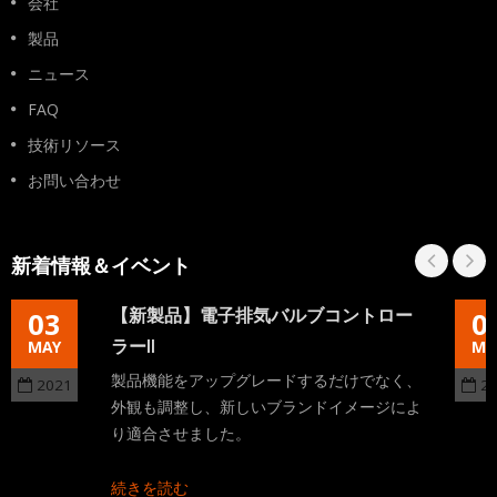
会社
製品
ニュース
FAQ
技術リソース
お問い合わせ
新着情報＆イベント
【新製品】電子排気バルブコントロー
03
0
ラーII
MAY
MA
製品機能をアップグレードするだけでなく、
2021
2
外観も調整し、新しいブランドイメージによ
り適合させました。
続きを読む