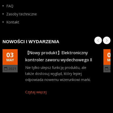
FAQ
Zasoby techniczne
Kontakt
NOWOŚCI I WYDARZENIA
【Nowy produkt】Elektroniczny
03
0
kontroler zaworu wydechowego II
MAY
MA
Nie tylko ulepsz funkcję produktu, ale
2021
2
także dostosuj wygląd, który lepiej
odpowiada nowemu wizerunkowi marki.
Czytaj więcej