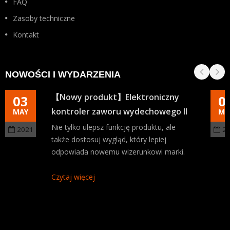
FAQ
Zasoby techniczne
Kontakt
NOWOŚCI I WYDARZENIA
【Nowy produkt】Elektroniczny
03
0
kontroler zaworu wydechowego II
MAY
MA
Nie tylko ulepsz funkcję produktu, ale
2021
2
także dostosuj wygląd, który lepiej
odpowiada nowemu wizerunkowi marki.
Czytaj więcej