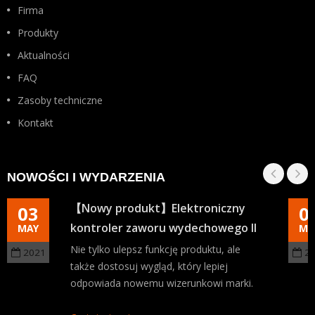
Firma
Produkty
Aktualności
FAQ
Zasoby techniczne
Kontakt
NOWOŚCI I WYDARZENIA
【Nowy produkt】Elektroniczny
03
0
kontroler zaworu wydechowego II
MAY
MA
Nie tylko ulepsz funkcję produktu, ale
2021
2
także dostosuj wygląd, który lepiej
odpowiada nowemu wizerunkowi marki.