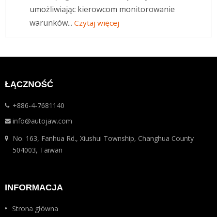
umożliwiając kierowcom monitorowanie
warunków...
Czytaj więcej
ŁĄCZNOŚĆ
+886-4-7681140
info@autojaw.com
No. 163, Fanhua Rd., Xiushui Township, Changhua County
504003, Taiwan
INFORMACJA
Strona główna