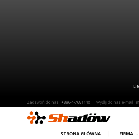
El
Zadzwoń do nas
+886-4-7681140
Wyślij do nas e-mail
i
STRONA GŁÓWNA
FIRMA