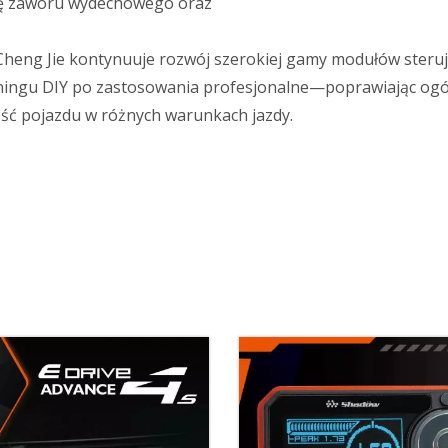
ę zaworu wydechowego oraz
Cheng Jie kontynuuje rozwój szerokiej gamy modułów steru
ingu DIY po zastosowania profesjonalne—poprawiając ogó
ść pojazdu w różnych warunkach jazdy.