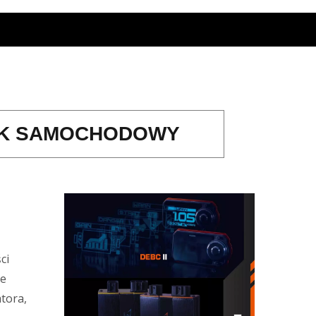
IK SAMOCHODOWY
ci
ie
tora,