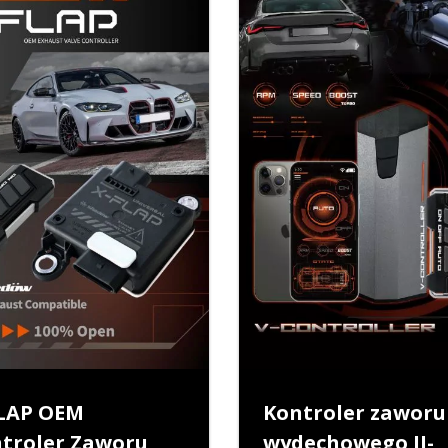
LAP OEM
Kontroler zaworu
troler Zaworu
wydechowego II-