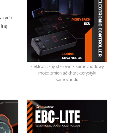
jących
lną
Elektroniczny sterownik samochodowy
może zmieniać charakterystyki
samochodu