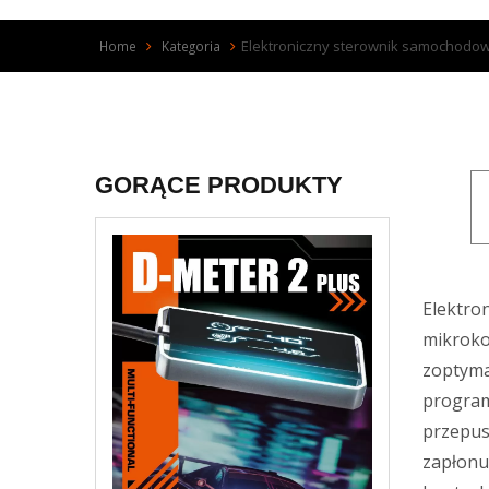
Elektroniczny sterownik samochodo
Home
Kategoria
GORĄCE PRODUKTY
Elektro
mikroko
zoptyma
program
przepus
zapłonu