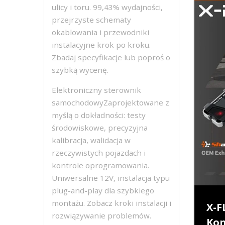
ulicy i toru. 99,43% wydajności,
przejrzyste schematy
okablowania i przewodniki
instalacyjne krok po kroku.
Zbadaj specyfikacje lub poproś o
szybką wycenę.
Elektroniczny sterownik
samochodowyZaprojektowane z
myślą o dokładności: testy
środowiskowe, precyzyjna
kalibracja, walidacja w
rzeczywistych pojazdach i
kontrole oprogramowania.
Uniwersalne 12V, instalacja typu
plug-and-play dla szybkiego
montażu. Zobacz kroki instalacji i
X-F
rozwiązywanie problemów.
Kon