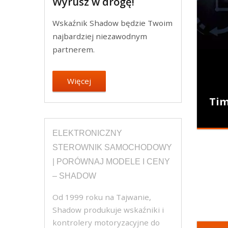
Wyrusz w drogę!
Wskaźnik Shadow będzie Twoim
najbardziej niezawodnym
partnerem.
Więcej
Tim
ELEKTRONICZNY
STEROWNIK SAMOCHODOWY
| PORÓWNAJ MODELE I CENY
– SHADOW
Od 1999 roku na Tajwanie,
Shadow produkuje wskaźniki i
kontrolery motoryzacyjne do