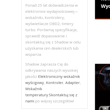
Wy
Ponad 25 lat doświadczenia w
elektronice wydajnościowej—
wskaźniki, kontrolery,
wyświetlacze OBD2, timery
turbo. Porównaj specyfikacje,
sprawdź dopasowanie i
skontaktuj się z Shadow w celu
uzyskania cen dealerskich lub
wsparcia.
Shadow zaprasza Cię do
odkrywania naszych wysokiej
jakości
Elektroniczny wskaźnik
wyścigowy
,
Kontroler
,
Adapter
,
Wskaźnik
temperatury
.
Skontaktuj się z
nami
po więcej szczegółów!