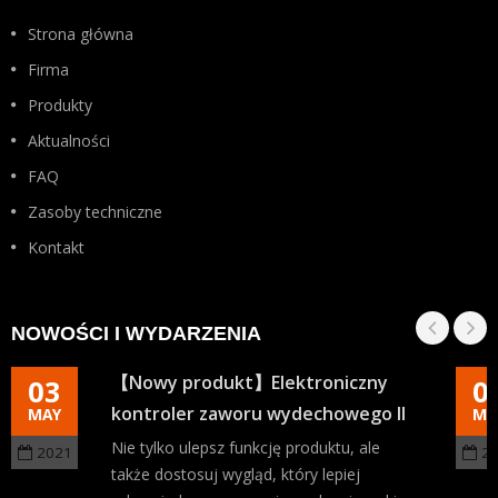
Strona główna
Firma
Produkty
Aktualności
FAQ
Zasoby techniczne
Kontakt
NOWOŚCI I WYDARZENIA
【Nowy produkt】Elektroniczny
03
0
kontroler zaworu wydechowego II
MAY
MA
Nie tylko ulepsz funkcję produktu, ale
2021
2
także dostosuj wygląd, który lepiej