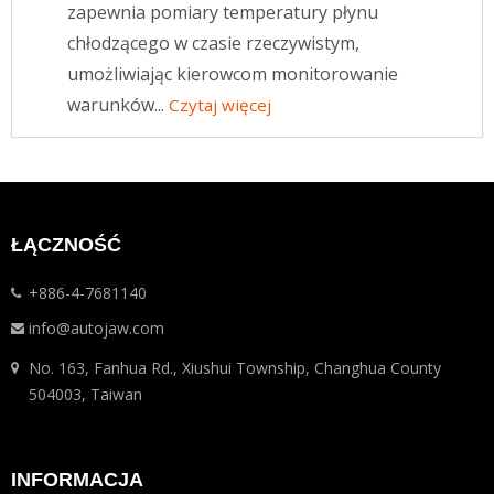
zapewnia pomiary temperatury płynu
chłodzącego w czasie rzeczywistym,
umożliwiając kierowcom monitorowanie
warunków...
Czytaj więcej
ŁĄCZNOŚĆ
+886-4-7681140
info@autojaw.com
No. 163, Fanhua Rd., Xiushui Township, Changhua County
504003, Taiwan
INFORMACJA