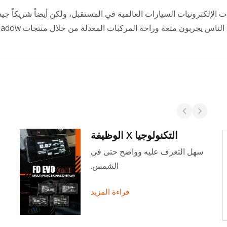
تجات الإلكترونيات السيارات العالمية في المستقبل، ولكن أيضاً شريكاً جيد
لناس يجربون متعة وراحة المركبات المعدلة من خلال منتجات Shadow!
التكنولوجيا X الوظيفة
مقياس درجة حرارة الماء
سهل التعرف عليه وواضح حتى في
مقياس حرارة الماء Shadow يتميز بإبرة
الشمس.
حساسة للغاية توفر قراءات دقيقة في الوقت
قراءة المزيد
الفعلي لدرجة حرارة سائل التبريد، مما...
قراءة المزيد