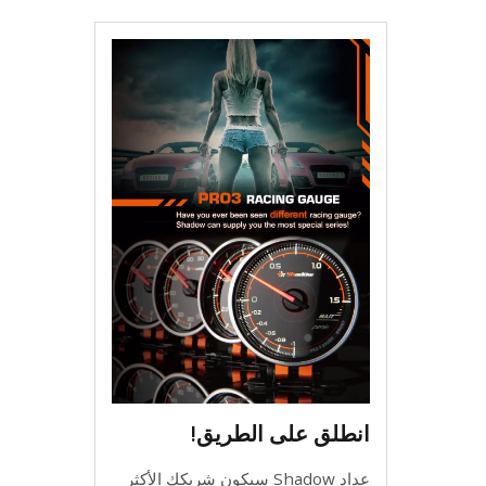
انطلق على الطريق!
عداد Shadow سيكون شريكك الأكثر