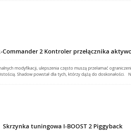
R-Commander 2 Kontroler przełącznika akty
alnych modyfikacji, ulepszenia często muszą przełamać ograniczeni
istością. Shadow powstał dla tych, którzy dążą do doskonałości.
y dla graczy zajmujących się modyfikacjami samochodów, zastępują
raz oferuje bardziej zaawansowane funkcje i szerszy zakres zastoso
ć obroty silnika w aplikacjach czasu rzeczywistego. Na przykład,
magnetyczne, światła zmiany biegów, światła przeciążeniowe, solen
krzynka tuningowa I-BOOST 2 Piggyback