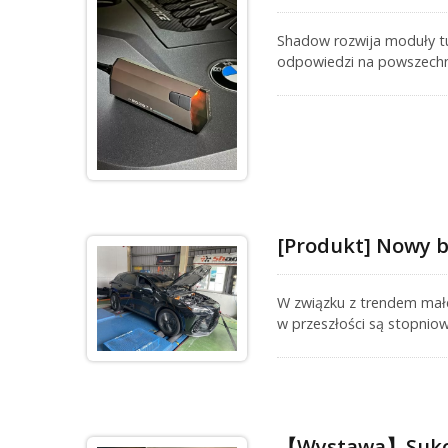
Shadow rozwija moduły t
odpowiedzi na powszech
wykorzystując lata doświa
obrotowego, dodatkowo 
[Produkt] Nowy 
W związku z trendem mał
w przeszłości są stopnio
turbinowy z bezpośrednim
poprzedniemu silnikowi V6
【Wystawa】Sukces