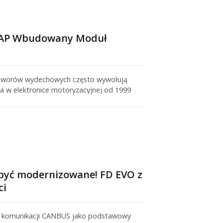
LAP Wbudowany Moduł
e zaworów wydechowych często wywołują
ia w elektronice motoryzacyjnej od 1999
ułem usuwania i systemem dekodowania
 być modernizowane! FD EVO z
ci
ze komunikacji CANBUS jako podstawowy