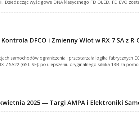
I. Dziedzicząc wyścigowe DNA klasycznego FD OLED, FD EVO został
w tym temperaturę wody, temperaturę oleju, ciśnienie oleju i tempera
lne rozwiązanie do monitorowania danych.
Kontrola DFCO i Zmienny Wlot w RX-7 SA z 
jach samochodów ograniczenia i przestarzała logika fabrycznych
-7 SA22 (GSL-SE): po ulepszeniu oryginalnego silnika 13B za pomoc
nder 2 z cyfrowym przełącznikiem aktywowanym przez obroty, aby
ko rozwiązało problem z odcięciem paliwa podczas zwalniania, ale 
towego.
kwietnia 2025 — Targi AMPA i Elektroniki Sa