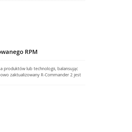
wowanego RPM
a produktów lub technologii, balansując
 Nowo zaktualizowany R-Commander 2 jest
c stary kontroler Honda VTEC z
wań! W zależności od celu, to urządzenie
 może wyjść +12V przy ustalonym RPM, aby
oidy zmiennego rozrządu i inne.