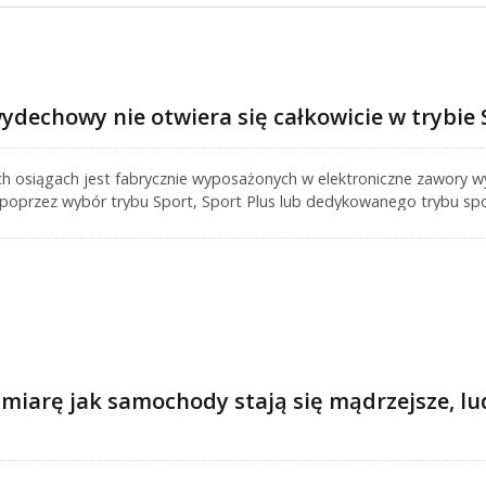
ydechowy nie otwiera się całkowicie w trybie 
h osiągach jest fabrycznie wyposażonych w elektroniczne zawory 
poprzez wybór trybu Sport, Sport Plus lub dedykowanego trybu sp
ć, że nawet po przełączeniu na tryb Sport, zawór wydechowy otwier
tą. W rezultacie zmiana dźwięku wydechu może być bardziej stonowa
orsche. Wiele pojazdów o wysokich osiągach wyposażonych w wielo
 działać z zaworem lekko lub częściowo otwartym z powodu fabryc
to na uszkodzony siłownik zaworu wydechowego. Jest to zamierzona c
miarę jak samochody stają się mądrzejsze, lud