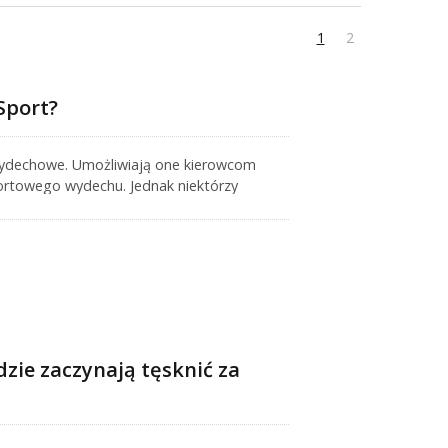
1
2
Sport?
wydechowe. Umożliwiają one kierowcom
ortowego wydechu. Jednak niektórzy
a się tylko częściowo, zamiast osiągnąć
na niż oczekiwano. Nie dotyczy to tylko
pozycyjne elektroniczne siłowniki
znej strategii kontroli. W większości
zęść oryginalnej logiki kontrolnej
zie zaczynają tęsknić za