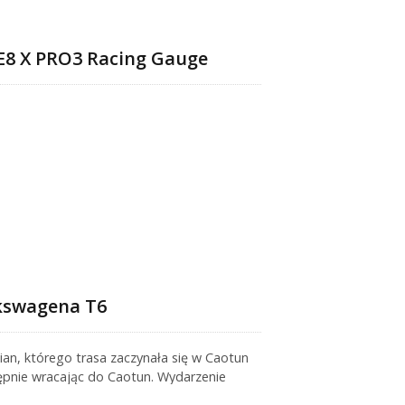
GE8 X PRO3 Racing Gauge
lkswagena T6
an, którego trasa zaczynała się w Caotun
ępnie wracając do Caotun. Wydarzenie
azję dla Shadow do przeprowadzenia testów