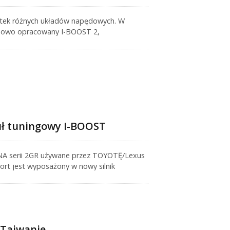
etek różnych układów napędowych. W
nowo opracowany I-BOOST 2,
icy i strojenia plateau momentu
uł tuningowy I-BOOST
 NA serii 2GR używane przez TOYOTĘ/Lexus
ort jest wyposażony w nowy silnik
ie 280 KM i 43Kgm, co nie ustępuje
cze lepiej. Ile więcej mocy można uwolnić?
Tajwanie