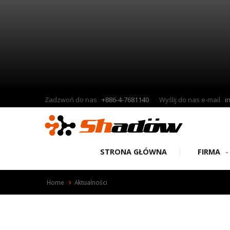
Zadzwoń do nas
+886-4-7681140
Wyślij do nas e-mail
i
STRONA GŁÓWNA
FIRMA
Home
Aktualności