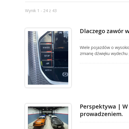
Wynik 1 - 24 z 43
Dlaczego zawór w
Wiele pojazdów o wysokic
zmianę dźwięku wydechu 
właściciele mogą zauważy
pozycję całkowicie otwar
BMW, Mercedes-Benz ani P
zaworów wydechowych może
przypadków nie wskazuje 
pojazdu.
Perspektywa | W 
prowadzeniem.