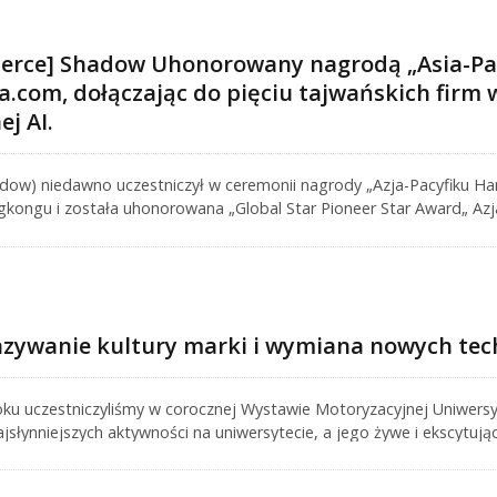
rce] Shadow Uhonorowany nagrodą „Asia-Paci
.com, dołączając do pięciu tajwańskich firm 
j AI.
ow) niedawno uczestniczył w ceremonii nagrody „Azja-Pacyfiku H
kongu i została uhonorowana „Global Star Pioneer Star Award„ Azja
rm, które uznano za skuteczne wykorzystanie narzędzi AI w celu przy
łę Tajwanu w fali transformacji cyfrowej.
zywanie kultury marki i wymiana nowych tech
oku uczestniczyliśmy w corocznej Wystawie Motoryzacyjnej Uniwer
ajsłynniejszych aktywności na uniwersytecie, a jego żywe i ekscytują
 co roku dużą liczbę entuzjastów samochodów i motocykli.