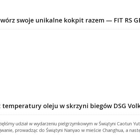
twórz swoje unikalne kokpit razem — FIT RS 
t temperatury oleju w skrzyni biegów DSG Vo
ięliśmy udział w wydarzeniu pielgrzymkowym w Świątyni Caotun Yuti
wanie, prowadząc do Świątyni Nanyao w mieście Changhua, a nast
no dla uczestników, jak i zespołu wsparcia, a także stworzyło ok