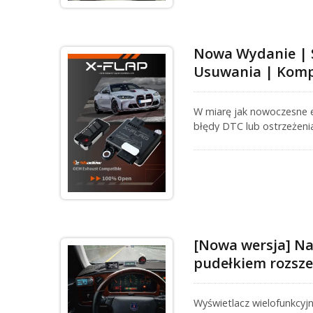
Nowa Wydanie |
Usuwania | Komp
W miarę jak nowoczesne e
błędy DTC lub ostrzeżenia
roku, Shadow wprowadza
sygnału OEM dla stabiln
[Nowa wersja] Na
pudełkiem rozsze
Wyświetlacz wielofunkcyj