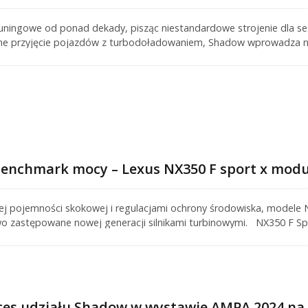
uningowe od ponad dekady, pisząc niestandardowe strojenie dla s
ne przyjęcie pojazdów z turbodoładowaniem, Shadow wprowadza 
dczenia w tuningu. Skupia się na optymalizacji liniowości przepustn
uwalniając potencjał samochodów z turbodoładowaniem.
benchmark mocy – Lexus NX350 F sport x mod
ej pojemności skokowej i regulacjami ochrony środowiska, modele
wo zastępowane nowej generacji silnikami turbinowymi. NX350 F Sp
 wtryskiem paliwa Lexus 2.4 T24A-FTS. Oryginalna moc wynosi praw
 3.5NA. Jeśli dodany zostanie moduł tuningowy IBOOST, będzie jesz
 udziału Shadow w wystawie AMPA 2024 na 