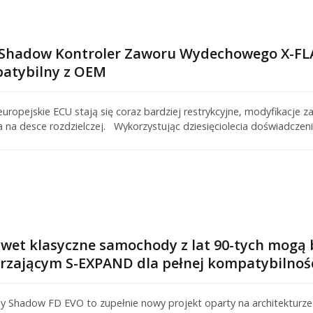
 Shadow Kontroler Zaworu Wydechowego X-F
atybilny z OEM
uropejskie ECU stają się coraz bardziej restrykcyjne, modyfikacj
 na desce rozdzielczej. Wykorzystując dziesięciolecia doświadczen
 **X-FLAP Kontroler Zaworu Wydechowego**, z wbudowanym mod
ego, wolnego od błędów rozwiązania modernizacyjnego.
wet klasyczne samochody z lat 90-tych mogą
rzającym S-EXPAND dla pełnej kompatybilnoś
ny Shadow FD EVO to zupełnie nowy projekt oparty na architektur