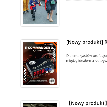
produktów w terenie.
[Nowy produkt] 
Dla entuzjastów profesjon
między ideałem a rzeczyw
specjalnie zaprojektowan
pojedynczym wyjściem. Te
może dokładnie odczytywa
uruchomić zawory elektro
【Nowy produkt】S