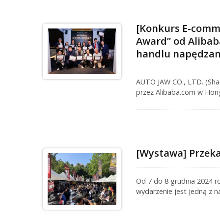
[Konkurs E-comme
Award” od Alibaba
handlu napędzane
AUTO JAW CO., LTD. (Shad
przez Alibaba.com w Hong
sumie pięć tajwańskich fi
handlowych - powodując si
[Wystawa] Przeka
Od 7 do 8 grudnia 2024 r
wydarzenie jest jedną z n
sprzedawców, przyciągają