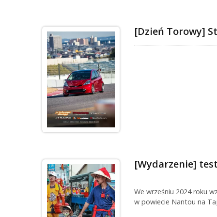
[Dzień Torowy] S
[Wydarzenie] tes
We wrześniu 2024 roku wz
w powiecie Nantou na Taj
stanowiło wyzwanie zarów