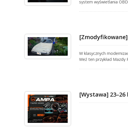
system wyświetlania OBDI
wejścia czujników 7-w-1, 
kompleksowe i profesjona
[Zmodyfikowane] 
W klasycznych modernizac
Weź ten przykład Mazdy RX
dodał kontroler R-Comma
dwóch etapach. To nie tyl
zmiennego systemu dolo
[Wystawa] 23–26 