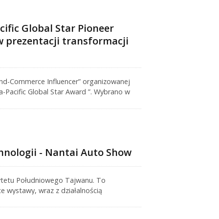
fic Global Star Pioneer
w prezentacji transformacji
and-Commerce Influencer” organizowanej
-Pacific Global Star Award ”. Wybrano w
spieszenia ich globalnych wysiłków
nologii - Nantai Auto Show
sytetu Południowego Tajwanu. To
ce wystawy, wraz z działalnością