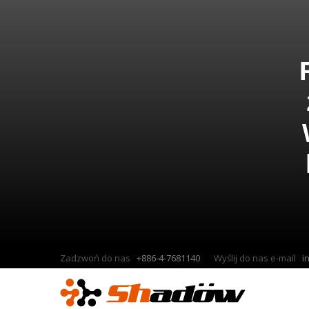
Zadzwoń do nas
+886-4-7681140
Wyślij do nas e-mail
i