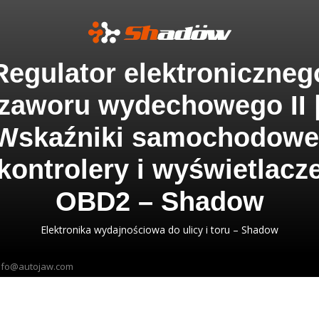
Regulator elektroniczneg
zaworu wydechowego II 
Wskaźniki samochodowe
kontrolery i wyświetlacz
OBD2 – Shadow
Elektronika wydajnościowa do ulicy i toru – Shadow
nfo@autojaw.com