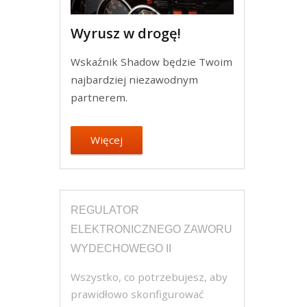
Wyrusz w drogę!
Wskaźnik Shadow będzie Twoim
najbardziej niezawodnym
partnerem.
Więcej
REGULATOR
ELEKTRONICZNEGO ZAWORU
WYDECHOWEGO II
Wszystko, co potrzebujesz, aby
prawidłowo skonfigurować