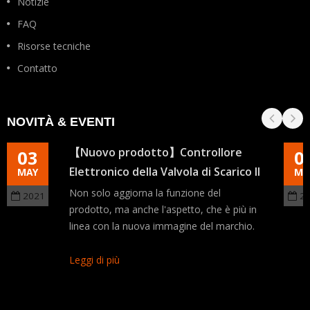
Notizie
FAQ
Risorse tecniche
Contatto
NOVITÀ & EVENTI
【Nuovo prodotto】Controllore
03
0
Elettronico della Valvola di Scarico II
MAY
MA
Non solo aggiorna la funzione del
2021
2
prodotto, ma anche l'aspetto, che è più in
linea con la nuova immagine del marchio.
Leggi di più