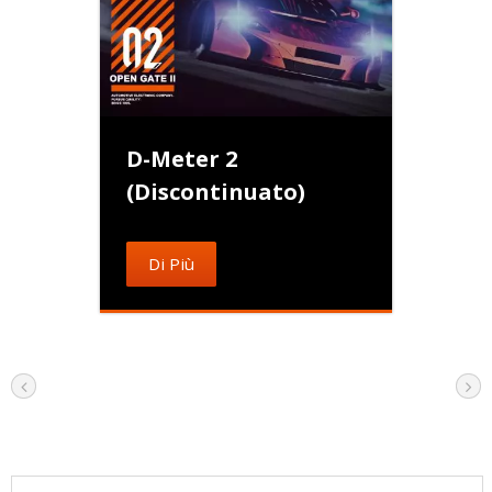
D-Meter 2
(Discontinuato)
Di Più