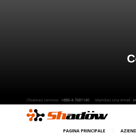
C
Chiamaci servizio
+886-4-7681140
Mandaci una email
i
PAGINA PRINCIPALE
AZIEN