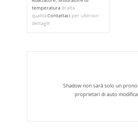
Adattatore
,
Misuratore di
temperatura
di alta
qualità.
Contattaci
per ulteriori
dettagli!
Shadow non sarà solo un pronome 
proprietari di auto modific