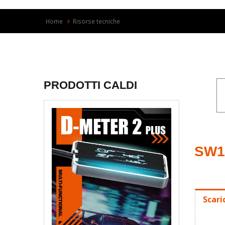
Home
Risorse tecniche
PRODOTTI CALDI
SW1
Scari