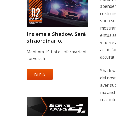
spender
costruir
sono sol
mostran
Insieme a Shadow. Sarà
entusias
straordinario.
vincere
a che fa
Monitora 10 tipi di informazioni
accurati
sui veicoli.
Shadow s
Di Più
dei nost
aver sup
ma anche
tua auto