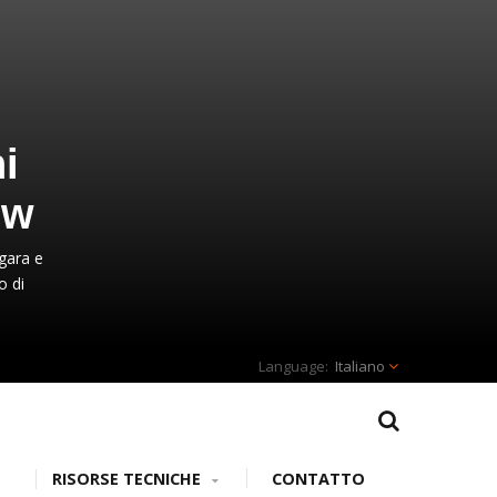
|
i
ow
 gara e
o di
Italiano
RISORSE TECNICHE
CONTATTO