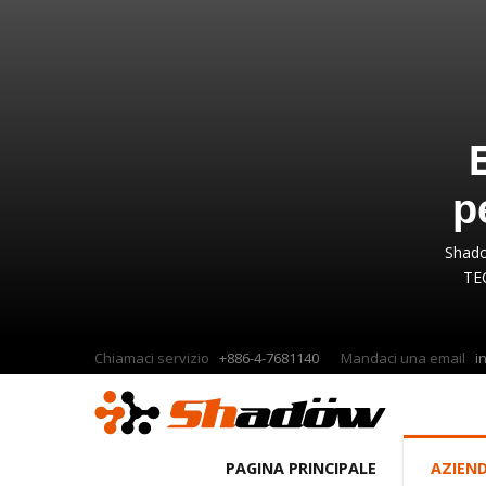
p
Shadow
TEC
Chiamaci servizio
+886-4-7681140
Mandaci una email
i
PAGINA PRINCIPALE
AZIEN