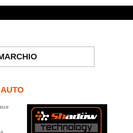
 MARCHIO
 AUTO
asce
 a