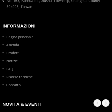
No. 163, Fanhua Rd., Xiushui Township, Changhua County
504003, Taiwan
INFORMAZIONI
Pagina principale
Azienda
Prodotti
Notizie
FAQ
Risorse tecniche
Contatto
NOVITÀ & EVENTI