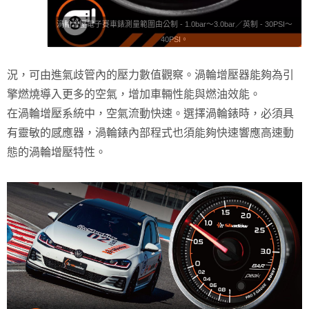
渦輪增壓電子賽車錶測量範圍由公制 - 1.0bar～3.0bar／英制 - 30PSI～
40PSI。
況，可由進氣歧管內的壓力數值觀察。渦輪增壓器能夠為引
擎燃燒導入更多的空氣，增加車輛性能與燃油效能。
在渦輪增壓系統中，空氣流動快速。選擇渦輪錶時，必須具
有靈敏的感應器，渦輪錶內部程式也須能夠快速響應高速動
態的渦輪增壓特性。