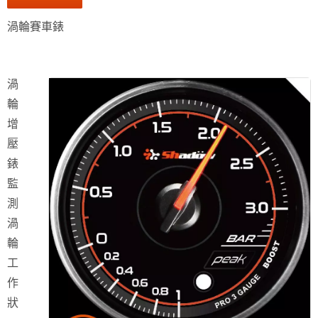
渦輪賽車錶
渦
輪
增
壓
錶
監
測
渦
輪
工
作
狀