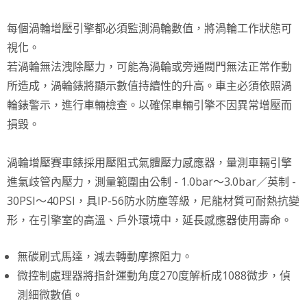
每個渦輪增壓引擎都必須監測渦輪數值，將渦輪工作狀態可
視化。
若渦輪無法洩除壓力，可能為渦輪或旁通閥門無法正常作動
所造成，渦輪錶將顯示數值持續性的升高。車主必須依照渦
輪錶警示，進行車輛檢查。以確保車輛引擎不因異常增壓而
損毀。
渦輪增壓賽車錶採用壓阻式氣體壓力感應器，量測車輛引擎
進氣歧管內壓力，測量範圍由公制 - 1.0bar～3.0bar／英制 -
30PSI～40PSI，具IP-56防水防塵等級，尼龍材質可耐熱抗變
形，在引擎室的高溫、戶外環境中，延長感應器使用壽命。
無碳刷式馬達，減去轉動摩擦阻力。
微控制處理器將指針運動角度270度解析成1088微步，偵
測細微數值。