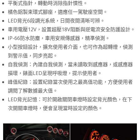
平衡式指針，轉動時消除指針慣性。
橘色鋁製束環式腳座，適應任一駕駛座空間。
LED背光6段調光系統，日間夜間清晰可辨。
車用電壓12V，設置超壓18V阻斷與逆電流安全防護設計。
IP-66防水防塵，車用安規傳感器，精準偵測。
小型按鈕設計，擴充使用者介面，也可作為超轉燈，偵測
到警示值，同步亮起。
自我偵測：內建自我偵測，當未讀取到感應器，或感應器
損壞，錶面LED呈現呼吸燈，提示使用者。
峰值紀錄：設置紀錄當次使用之最高值功能，方便使用者
調閱了解數據最大值。
LED背光記憶：可於開啟關閉車燈時設定背光顏色，在下
次開關車燈時，便會呈現當時設定的顏色。