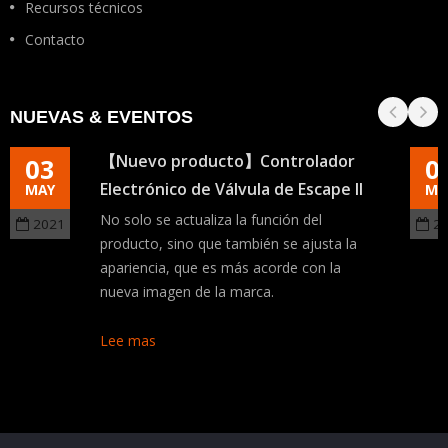
Recursos técnicos
Contacto
NUEVAS & EVENTOS
【Nuevo producto】Controlador
03
0
Electrónico de Válvula de Escape II
MAY
MA
No solo se actualiza la función del
2021
2
producto, sino que también se ajusta la
apariencia, que es más acorde con la
nueva imagen de la marca.
Lee mas