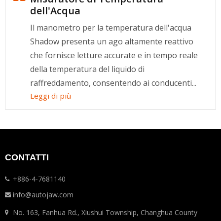
dell'Acqua
Il manometro per la temperatura dell'acqua
Shadow presenta un ago altamente reattivo
che fornisce letture accurate e in tempo reale
della temperatura del liquido di
raffreddamento, consentendo ai conducenti...
Leggi di più
CONTATTI
+886-4-7681140
info@autojaw.com
No. 163, Fanhua Rd., Xiushui Township, Changhua County