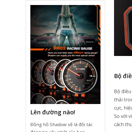
Bộ đi
Bộ điều
thải tr
cực, hiệ
Lên đường nào!
So với v
cách thu
Đồng hồ Shadow sẽ là đối tác