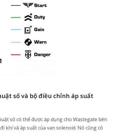
huật số và bộ điều chỉnh áp suất
 thuật số có thể được áp dụng cho Wastegate bên
đi khí và áp suất của van solenoid. Nó cũng có