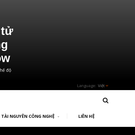
 tử
ng
ow
chế độ
Việt
TÀI NGUYÊN CÔNG NGHỆ
LIÊN HỆ