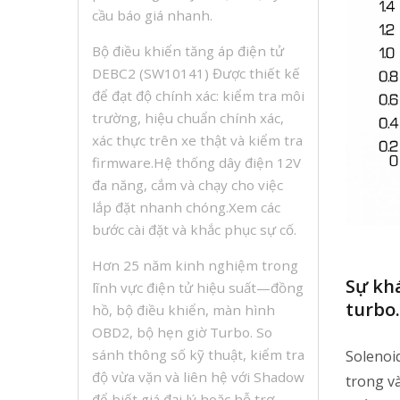
cầu báo giá nhanh.
Bộ điều khiển tăng áp điện tử
DEBC2 (SW10141) Được thiết kế
để đạt độ chính xác: kiểm tra môi
trường, hiệu chuẩn chính xác,
xác thực trên xe thật và kiểm tra
firmware.Hệ thống dây điện 12V
đa năng, cắm và chạy cho việc
lắp đặt nhanh chóng.Xem các
bước cài đặt và khắc phục sự cố.
Hơn 25 năm kinh nghiệm trong
Sự khá
lĩnh vực điện tử hiệu suất—đồng
turbo.
hồ, bộ điều khiển, màn hình
OBD2, bộ hẹn giờ Turbo. So
sánh thông số kỹ thuật, kiểm tra
Solenoi
độ vừa vặn và liên hệ với Shadow
trong và
để biết giá đại lý hoặc hỗ trợ.