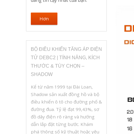
đáng tin cậy nhất của bạn.
Hơn
BỘ ĐIỀU KHIỂN TĂNG ÁP ĐIỆN
TỬ DEBC2 | TÍNH NĂNG, KÍCH
THƯỚC & TÙY CHỌN –
SHADOW
Kể từ năm 1999 tại Đài Loan,
Shadow sản xuất đồng hồ và bộ
điều khiển ô tô cho đường phố &
đường đua. Tỷ lệ đạt 99,43%, sơ
đồ dây điện rõ ràng và hướng
dẫn lắp đặt từng bước. Khám
phá thông số kỹ thuật hoặc yêu