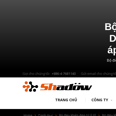
Bộ
D
á
Bộ đi
Gọi cho chúng tôi
+886-4-7681140
Gửi email cho chúng t
TRANG CHỦ
CÔNG TY
Home
Danh mục
Bộ điều khiển điện tử ô tô
Bộ điều k