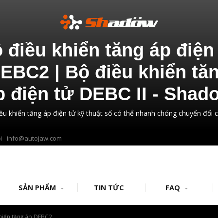
 điều khiển tăng áp điện
EBC2 | Bộ điều khiển tă
p điện tử DEBC II - Shad
ều khiển tăng áp điện tử kỹ thuật số có thể nhanh chóng chuyển đổi 
ôi
info@autojaw.com
SẢN PHẨM
TIN TỨC
FAQ
hiển tăng áp DEBC2